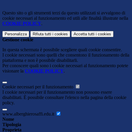
Questo sito o gli strumenti terzi da questo utilizzati si avvalgono di
cookie necessari al funzionamento ed utili alle finalità illustrate nella
COOKIE POLICY
.
Personalizza
Rifiuta tutti
i cookies
Accetta tutti
i cookies
Gestione cookie
In questa schermata è possibile scegliere quali cookie consentire.
I cookie necessari sono quelli che consentono il funzionamento della
piattaforma e non è possibile disabilitarli.
Per conoscere quali sono i cookie necessari al funzionamento potete
visionare la
COOKIE POLICY
.
Cookie necessari per il funzionamento
I cookie necessari per il funzionamento non possono essere
disabilitati. È possibile consultare l'elenco nella pagina della cookie
policy.
www.alberghierosaffi.edu.it
Nome
Tipologia
Proprieta