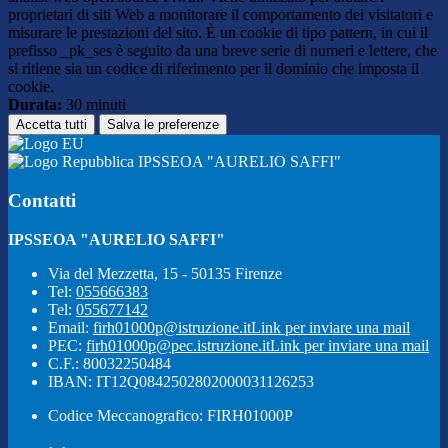
proprietari di siti Web a monitorare il comportamento dei visitatori e
misurare le prestazioni del sito. È un cookie di tipo pattern, in cui il
prefisso _pk_ses è seguito da una breve serie di numeri e lettere, che
si ritiene sia un codice di riferimento per il dominio che imposta il
cookie.
Durata:
30 minuti
Accetta tutti
Salva le preferenze
IPSSEOA "AURELIO SAFFI"
Contatti
IPSSEOA "AURELIO SAFFI"
Via del Mezzetta, 15 - 50135 Firenze
Tel:
055666383
Tel:
055677142
Email:
firh01000p@istruzione.it
Link per inviare una mail
PEC:
firh01000p@pec.istruzione.it
Link per inviare una mail
C.F.: 80032250484
IBAN: IT12Q0842502802000031126253
Codice Meccanografico: FIRH01000P