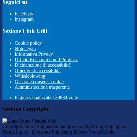
Seguici su
Facebook
Instagram
Sezione Link Utili
Cookie policy
Note legali
Informativa Privacy
Ufficio Relazioni con il Pubblico
Dichiarazione di accessibilità
Obiettivi di accessibilità
Whistleblowing
Gestione consensi cookie
Amministrazione trasparente
Pagina visualizzata
130834
volte
Sezione Copyright
Copyright 2026 | Engineered and powered by Gruppo Spaggiari
Parma S.p.A. | Divisione Publishing & New Social Media