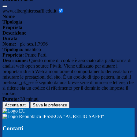
www.alberghierosaffi.edu.it
Nome
Tipologia
Proprieta
Descrizione
Durata
Nome:
_pk_ses.1.7996
Tipologia:
analitico
Proprieta:
Prime Parti
Descrizione:
Questo nome di cookie è associato alla piattaforma di
analisi web open source Piwik. Viene utilizzato per aiutare i
proprietari di siti Web a monitorare il comportamento dei visitatori e
misurare le prestazioni del sito. È un cookie di tipo pattern, in cui il
prefisso _pk_ses è seguito da una breve serie di numeri e lettere, che
si ritiene sia un codice di riferimento per il dominio che imposta il
cookie.
Durata:
30 minuti
Accetta tutti
Salva le preferenze
IPSSEOA "AURELIO SAFFI"
Contatti