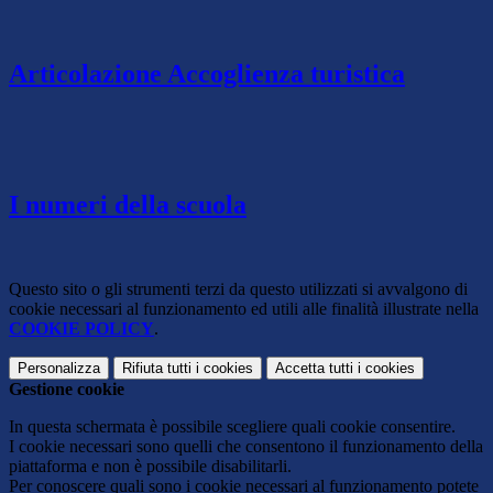
Articolazione Accoglienza turistica
I numeri della scuola
Questo sito o gli strumenti terzi da questo utilizzati si avvalgono di
cookie necessari al funzionamento ed utili alle finalità illustrate nella
COOKIE POLICY
.
Personalizza
Rifiuta tutti
i cookies
Accetta tutti
i cookies
Gestione cookie
In questa schermata è possibile scegliere quali cookie consentire.
I cookie necessari sono quelli che consentono il funzionamento della
piattaforma e non è possibile disabilitarli.
Per conoscere quali sono i cookie necessari al funzionamento potete