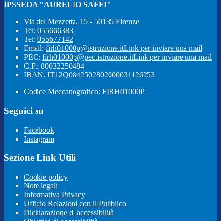
IPSSEOA "AURELIO SAFFI"
Via del Mezzetta, 15 - 50135 Firenze
Tel:
055666383
Tel:
055677142
Email:
firh01000p@istruzione.it
Link per inviare una mail
PEC:
firh01000p@pec.istruzione.it
Link per inviare una mail
C.F.: 80032250484
IBAN: IT12Q0842502802000031126253
Codice Meccanografico: FIRH01000P
Seguici su
Facebook
Instagram
Sezione Link Utili
Cookie policy
Note legali
Informativa Privacy
Ufficio Relazioni con il Pubblico
Dichiarazione di accessibilità