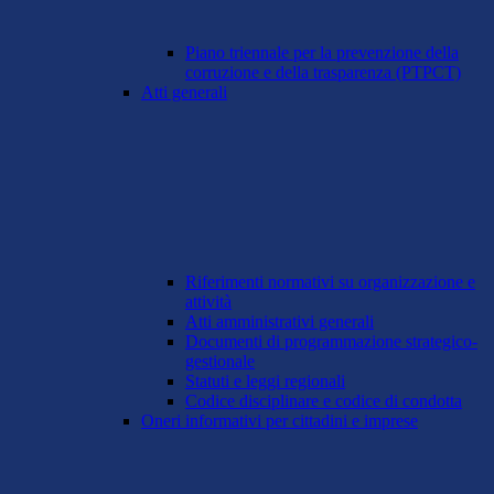
Piano triennale per la prevenzione della
corruzione e della trasparenza (PTPCT)
Atti generali
Riferimenti normativi su organizzazione e
attività
Atti amministrativi generali
Documenti di programmazione strategico-
gestionale
Statuti e leggi regionali
Codice disciplinare e codice di condotta
Oneri informativi per cittadini e imprese