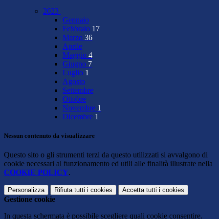
2023
Gennaio
Febbraio
17
Marzo
36
Aprile
Maggio
4
Giugno
7
Luglio
1
Agosto
Settembre
Ottobre
Novembre
1
Dicembre
1
Nessun contenuto da visualizzare
Questo sito o gli strumenti terzi da questo utilizzati si avvalgono di
cookie necessari al funzionamento ed utili alle finalità illustrate nella
COOKIE POLICY
.
Personalizza
Rifiuta tutti
i cookies
Accetta tutti
i cookies
Gestione cookie
In questa schermata è possibile scegliere quali cookie consentire.