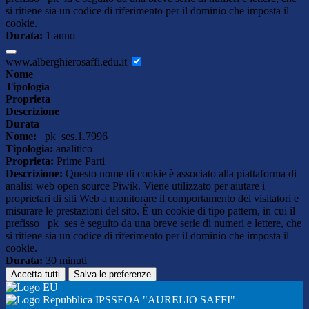
si ritiene sia un codice di riferimento per il dominio che imposta il
cookie.
Durata:
1 anno
www.alberghierosaffi.edu.it
Nome
Tipologia
Proprieta
Descrizione
Durata
Nome:
_pk_ses.1.7996
Tipologia:
analitico
Proprieta:
Prime Parti
Descrizione:
Questo nome di cookie è associato alla piattaforma di
analisi web open source Piwik. Viene utilizzato per aiutare i
proprietari di siti Web a monitorare il comportamento dei visitatori e
misurare le prestazioni del sito. È un cookie di tipo pattern, in cui il
prefisso _pk_ses è seguito da una breve serie di numeri e lettere, che
si ritiene sia un codice di riferimento per il dominio che imposta il
cookie.
Durata:
30 minuti
Accetta tutti
Salva le preferenze
IPSSEOA "AURELIO SAFFI"