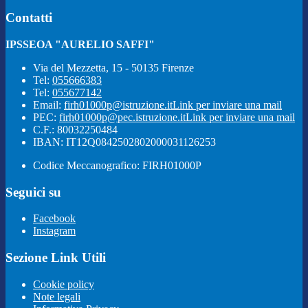
Contatti
IPSSEOA "AURELIO SAFFI"
Via del Mezzetta, 15 - 50135 Firenze
Tel:
055666383
Tel:
055677142
Email:
firh01000p@istruzione.it
Link per inviare una mail
PEC:
firh01000p@pec.istruzione.it
Link per inviare una mail
C.F.: 80032250484
IBAN: IT12Q0842502802000031126253
Codice Meccanografico: FIRH01000P
Seguici su
Facebook
Instagram
Sezione Link Utili
Cookie policy
Note legali