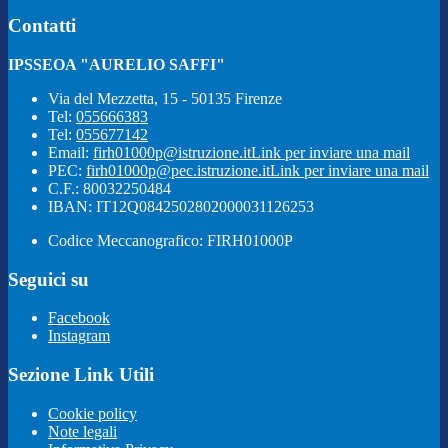
Contatti
IPSSEOA "AURELIO SAFFI"
Via del Mezzetta, 15 - 50135 Firenze
Tel:
055666383
Tel:
055677142
Email:
firh01000p@istruzione.it
Link per inviare una mail
PEC:
firh01000p@pec.istruzione.it
Link per inviare una mail
C.F.: 80032250484
IBAN: IT12Q0842502802000031126253
Codice Meccanografico: FIRH01000P
Seguici su
Facebook
Instagram
Sezione Link Utili
Cookie policy
Note legali