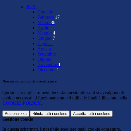
2023
Gennaio
Febbraio
17
Marzo
36
Aprile
Maggio
4
Giugno
7
Luglio
1
Agosto
Settembre
Ottobre
Novembre
1
Dicembre
1
Nessun contenuto da visualizzare
Questo sito o gli strumenti terzi da questo utilizzati si avvalgono di
cookie necessari al funzionamento ed utili alle finalità illustrate nella
COOKIE POLICY
.
Personalizza
Rifiuta tutti
i cookies
Accetta tutti
i cookies
Gestione cookie
In questa schermata è possibile scegliere quali cookie consentire.