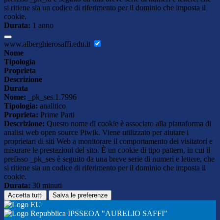
si ritiene sia un codice di riferimento per il dominio che imposta il
cookie.
Durata:
1 anno
www.alberghierosaffi.edu.it
Nome
Tipologia
Proprieta
Descrizione
Durata
Nome:
_pk_ses.1.7996
Tipologia:
analitico
Proprieta:
Prime Parti
Descrizione:
Questo nome di cookie è associato alla piattaforma di
analisi web open source Piwik. Viene utilizzato per aiutare i
proprietari di siti Web a monitorare il comportamento dei visitatori e
misurare le prestazioni del sito. È un cookie di tipo pattern, in cui il
prefisso _pk_ses è seguito da una breve serie di numeri e lettere, che
si ritiene sia un codice di riferimento per il dominio che imposta il
cookie.
Durata:
30 minuti
Accetta tutti
Salva le preferenze
IPSSEOA "AURELIO SAFFI"