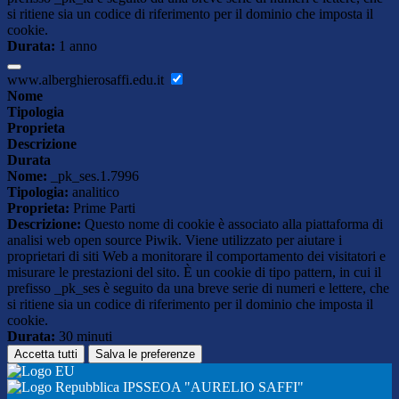
si ritiene sia un codice di riferimento per il dominio che imposta il
cookie.
Durata:
1 anno
www.alberghierosaffi.edu.it
Nome
Tipologia
Proprieta
Descrizione
Durata
Nome:
_pk_ses.1.7996
Tipologia:
analitico
Proprieta:
Prime Parti
Descrizione:
Questo nome di cookie è associato alla piattaforma di
analisi web open source Piwik. Viene utilizzato per aiutare i
proprietari di siti Web a monitorare il comportamento dei visitatori e
misurare le prestazioni del sito. È un cookie di tipo pattern, in cui il
prefisso _pk_ses è seguito da una breve serie di numeri e lettere, che
si ritiene sia un codice di riferimento per il dominio che imposta il
cookie.
Durata:
30 minuti
Accetta tutti
Salva le preferenze
IPSSEOA "AURELIO SAFFI"