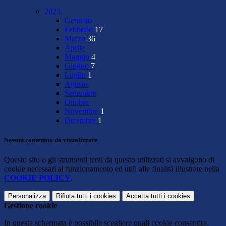
2023
Gennaio
Febbraio
17
Marzo
36
Aprile
Maggio
4
Giugno
7
Luglio
1
Agosto
Settembre
Ottobre
Novembre
1
Dicembre
1
Nessun contenuto da visualizzare
Questo sito o gli strumenti terzi da questo utilizzati si avvalgono di
cookie necessari al funzionamento ed utili alle finalità illustrate nella
COOKIE POLICY
.
Personalizza
Rifiuta tutti
i cookies
Accetta tutti
i cookies
Gestione cookie
In questa schermata è possibile scegliere quali cookie consentire.