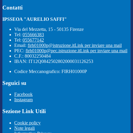
Contatti
IPSSEOA "AURELIO SAFFI"
Via del Mezzetta, 15 - 50135 Firenze
Tel:
055666383
Tel:
055677142
Email:
firh01000p@istruzione.it
Link per inviare una mail
PEC:
firh01000p@pec.istruzione.it
Link per inviare una mail
C.F.: 80032250484
IBAN: IT12Q0842502802000031126253
Codice Meccanografico: FIRH01000P
Seguici su
Facebook
Instagram
Sezione Link Utili
Cookie policy
Note legali