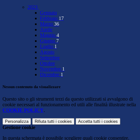
2023
Gennaio
Febbraio
17
Marzo
36
Aprile
Maggio
4
Giugno
7
Luglio
1
Agosto
Settembre
Ottobre
Novembre
1
Dicembre
1
Nessun contenuto da visualizzare
Questo sito o gli strumenti terzi da questo utilizzati si avvalgono di
cookie necessari al funzionamento ed utili alle finalità illustrate nella
COOKIE POLICY
.
Personalizza
Rifiuta tutti
i cookies
Accetta tutti
i cookies
Gestione cookie
In questa schermata è possibile scegliere quali cookie consentire.