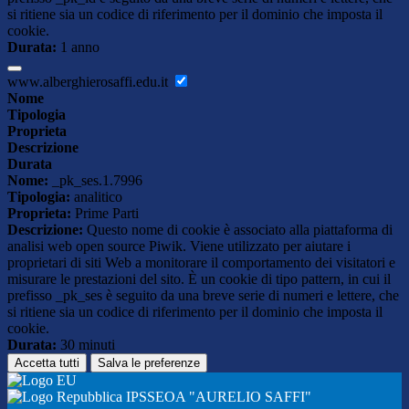
si ritiene sia un codice di riferimento per il dominio che imposta il
cookie.
Durata:
1 anno
www.alberghierosaffi.edu.it
Nome
Tipologia
Proprieta
Descrizione
Durata
Nome:
_pk_ses.1.7996
Tipologia:
analitico
Proprieta:
Prime Parti
Descrizione:
Questo nome di cookie è associato alla piattaforma di
analisi web open source Piwik. Viene utilizzato per aiutare i
proprietari di siti Web a monitorare il comportamento dei visitatori e
misurare le prestazioni del sito. È un cookie di tipo pattern, in cui il
prefisso _pk_ses è seguito da una breve serie di numeri e lettere, che
si ritiene sia un codice di riferimento per il dominio che imposta il
cookie.
Durata:
30 minuti
Accetta tutti
Salva le preferenze
IPSSEOA "AURELIO SAFFI"