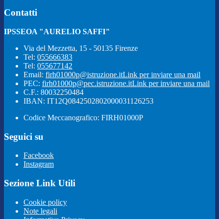
Contatti
IPSSEOA "AURELIO SAFFI"
Via del Mezzetta, 15 - 50135 Firenze
Tel:
055666383
Tel:
055677142
Email:
firh01000p@istruzione.it
Link per inviare una mail
PEC:
firh01000p@pec.istruzione.it
Link per inviare una mail
C.F.: 80032250484
IBAN: IT12Q0842502802000031126253
Codice Meccanografico: FIRH01000P
Seguici su
Facebook
Instagram
Sezione Link Utili
Cookie policy
Note legali