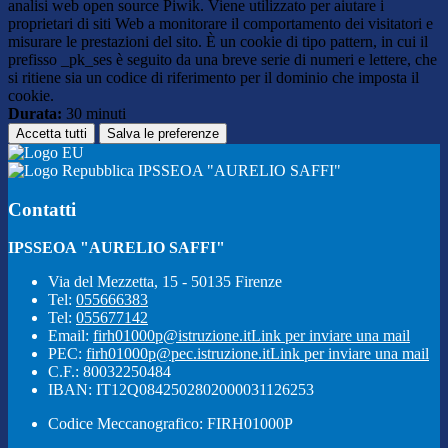
analisi web open source Piwik. Viene utilizzato per aiutare i
proprietari di siti Web a monitorare il comportamento dei visitatori e
misurare le prestazioni del sito. È un cookie di tipo pattern, in cui il
prefisso _pk_ses è seguito da una breve serie di numeri e lettere, che
si ritiene sia un codice di riferimento per il dominio che imposta il
cookie.
Durata:
30 minuti
Accetta tutti
Salva le preferenze
IPSSEOA "AURELIO SAFFI"
Contatti
IPSSEOA "AURELIO SAFFI"
Via del Mezzetta, 15 - 50135 Firenze
Tel:
055666383
Tel:
055677142
Email:
firh01000p@istruzione.it
Link per inviare una mail
PEC:
firh01000p@pec.istruzione.it
Link per inviare una mail
C.F.: 80032250484
IBAN: IT12Q0842502802000031126253
Codice Meccanografico: FIRH01000P