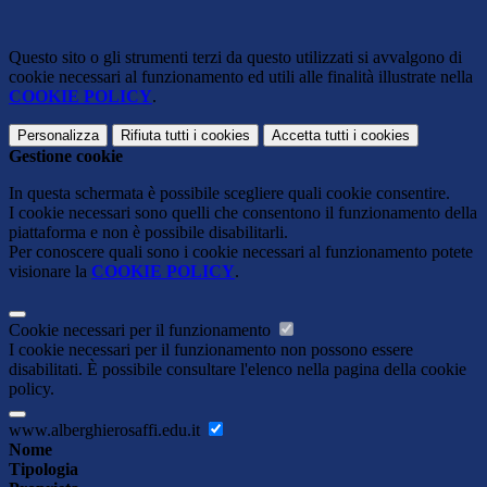
Questo sito o gli strumenti terzi da questo utilizzati si avvalgono di
cookie necessari al funzionamento ed utili alle finalità illustrate nella
COOKIE POLICY
.
Personalizza
Rifiuta tutti
i cookies
Accetta tutti
i cookies
Gestione cookie
In questa schermata è possibile scegliere quali cookie consentire.
I cookie necessari sono quelli che consentono il funzionamento della
piattaforma e non è possibile disabilitarli.
Per conoscere quali sono i cookie necessari al funzionamento potete
visionare la
COOKIE POLICY
.
Cookie necessari per il funzionamento
I cookie necessari per il funzionamento non possono essere
disabilitati. È possibile consultare l'elenco nella pagina della cookie
policy.
www.alberghierosaffi.edu.it
Nome
Tipologia