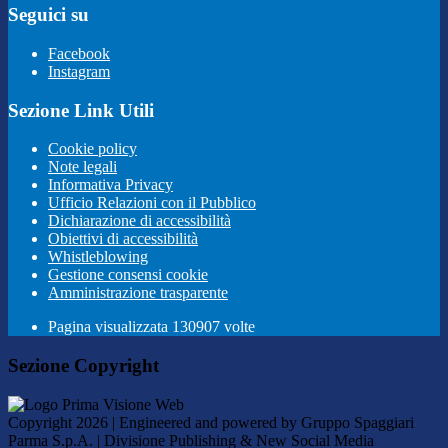
Seguici su
Facebook
Instagram
Sezione Link Utili
Cookie policy
Note legali
Informativa Privacy
Ufficio Relazioni con il Pubblico
Dichiarazione di accessibilità
Obiettivi di accessibilità
Whistleblowing
Gestione consensi cookie
Amministrazione trasparente
Pagina visualizzata
130907
volte
Sezione Copyright
Copyright 2026 | Engineered and powered by Gruppo Spaggiari
Parma S.p.A. | Divisione Publishing & New Social Media