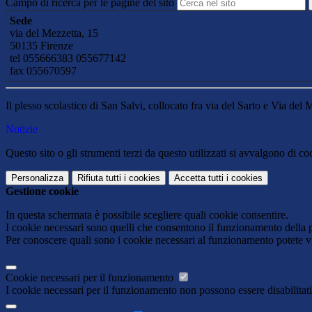
Campo di ricerca per le pagine del sito
Sede
via del Mezzetta, 15
50135 Firenze
tel 055666383 055677142
fax 055670597
Il plesso scolastico di San Salvi, collocato fra via del Sarto e Via del
Notizie
Questo sito o gli strumenti terzi da questo utilizzati si avvalgono di coo
Personalizza
Rifiuta tutti
i cookies
Accetta tutti
i cookies
Gestione cookie
In questa schermata è possibile scegliere quali cookie consentire.
I cookie necessari sono quelli che consentono il funzionamento della pi
Per conoscere quali sono i cookie necessari al funzionamento potete v
Cookie necessari per il funzionamento
I cookie necessari per il funzionamento non possono essere disabilitati.