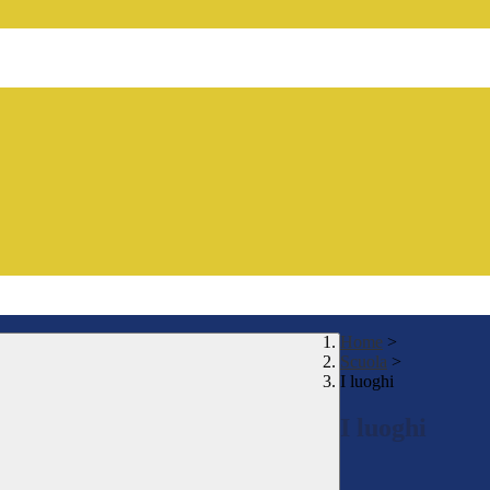
Home
>
Scuola
>
I luoghi
I luoghi