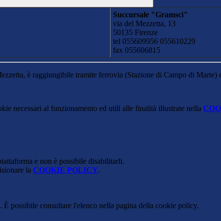
Succursale "Gramsci"
via del Mezzetta, 13
50135 Firenze
tel 055609956 055610229
fax 055606815
 Mezzetta, è raggiungibile tramite ferrovia (Stazione di Campo di Marte) 
kie necessari al funzionamento ed utili alle finalità illustrate nella
COO
attaforma e non è possibile disabilitarli.
isionare la
COOKIE POLICY
.
 È possibile consultare l'elenco nella pagina della cookie policy.