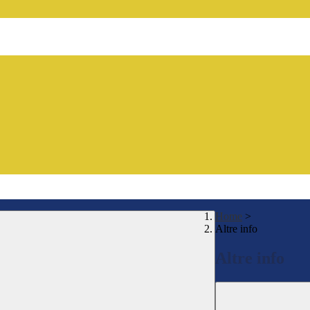
Home
>
Altre info
Altre info