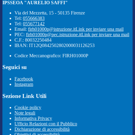
IPSSEOA "AURELIO SAFFI"
Via del Mezzetta, 15 - 50135 Firenze
Tel:
055666383
Tel:
055677142
Email:
firh01000p@istruzione.it
Link per inviare una mail
PEC:
firh01000p@pec.istruzione.it
Link per inviare una mail
C.F.: 80032250484
IBAN: IT12Q0842502802000031126253
Codice Meccanografico: FIRH01000P
Seguici su
Facebook
Instagram
Sezione Link Utili
Cookie policy
Note legali
Informativa Privacy
Ufficio Relazioni con il Pubblico
Dichiarazione di accessibilità
Obiettivi di accessibilità