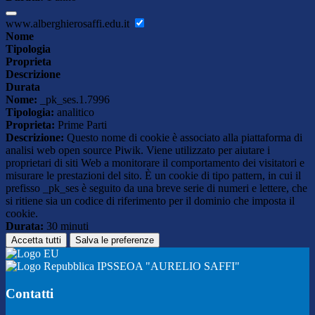
www.alberghierosaffi.edu.it
Nome
Tipologia
Proprieta
Descrizione
Durata
Nome:
_pk_ses.1.7996
Tipologia:
analitico
Proprieta:
Prime Parti
Descrizione:
Questo nome di cookie è associato alla piattaforma di
analisi web open source Piwik. Viene utilizzato per aiutare i
proprietari di siti Web a monitorare il comportamento dei visitatori e
misurare le prestazioni del sito. È un cookie di tipo pattern, in cui il
prefisso _pk_ses è seguito da una breve serie di numeri e lettere, che
si ritiene sia un codice di riferimento per il dominio che imposta il
cookie.
Durata:
30 minuti
Accetta tutti
Salva le preferenze
IPSSEOA "AURELIO SAFFI"
Contatti