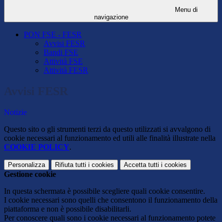
Menu di
navigazione
PON FSE - FESR
Avvisi FESR
Bandi FSE
Attività FSE
Attività FESR
Avvisi FESR
Notizie
Questo sito o gli strumenti terzi da questo utilizzati si avvalgono di
cookie necessari al funzionamento ed utili alle finalità illustrate nella
COOKIE POLICY
.
Personalizza
Rifiuta tutti
i cookies
Accetta tutti
i cookies
Gestione cookie
In questa schermata è possibile scegliere quali cookie consentire.
I cookie necessari sono quelli che consentono il funzionamento della
piattaforma e non è possibile disabilitarli.
Per conoscere quali sono i cookie necessari al funzionamento potete