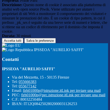
Proprieta:
Prime Parti
Descrizione:
Questo nome di cookie è associato alla piattaforma di
analisi web open source Piwik. Viene utilizzato per aiutare i
proprietari di siti Web a monitorare il comportamento dei visitatori e
misurare le prestazioni del sito. È un cookie di tipo pattern, in cui il
prefisso _pk_ses è seguito da una breve serie di numeri e lettere, che
si ritiene sia un codice di riferimento per il dominio che imposta il
cookie.
Durata:
30 minuti
Accetta tutti
Salva le preferenze
IPSSEOA "AURELIO SAFFI"
Contatti
IPSSEOA "AURELIO SAFFI"
Via del Mezzetta, 15 - 50135 Firenze
Tel:
055666383
Tel:
055677142
Email:
firh01000p@istruzione.it
Link per inviare una mail
PEC:
firh01000p@pec.istruzione.it
Link per inviare una mail
C.F.: 80032250484
IBAN: IT12Q0842502802000031126253