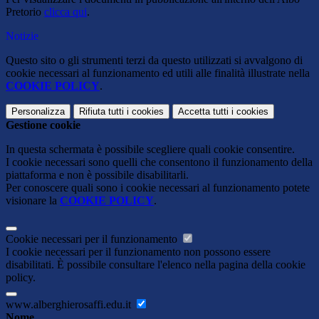
Pretorio
clicca qui
.
Notizie
Questo sito o gli strumenti terzi da questo utilizzati si avvalgono di
cookie necessari al funzionamento ed utili alle finalità illustrate nella
COOKIE POLICY
.
Personalizza
Rifiuta tutti
i cookies
Accetta tutti
i cookies
Gestione cookie
In questa schermata è possibile scegliere quali cookie consentire.
I cookie necessari sono quelli che consentono il funzionamento della
piattaforma e non è possibile disabilitarli.
Per conoscere quali sono i cookie necessari al funzionamento potete
visionare la
COOKIE POLICY
.
Cookie necessari per il funzionamento
I cookie necessari per il funzionamento non possono essere
disabilitati. È possibile consultare l'elenco nella pagina della cookie
policy.
www.alberghierosaffi.edu.it
Nome