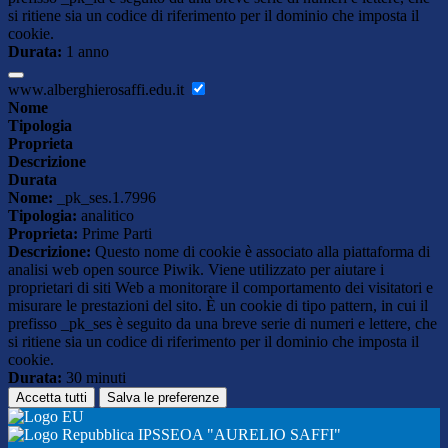
si ritiene sia un codice di riferimento per il dominio che imposta il
cookie.
Durata:
1 anno
www.alberghierosaffi.edu.it
Nome
Tipologia
Proprieta
Descrizione
Durata
Nome:
_pk_ses.1.7996
Tipologia:
analitico
Proprieta:
Prime Parti
Descrizione:
Questo nome di cookie è associato alla piattaforma di
analisi web open source Piwik. Viene utilizzato per aiutare i
proprietari di siti Web a monitorare il comportamento dei visitatori e
misurare le prestazioni del sito. È un cookie di tipo pattern, in cui il
prefisso _pk_ses è seguito da una breve serie di numeri e lettere, che
si ritiene sia un codice di riferimento per il dominio che imposta il
cookie.
Durata:
30 minuti
Accetta tutti
Salva le preferenze
IPSSEOA "AURELIO SAFFI"