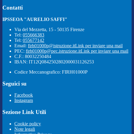
Contatti
IPSSEOA "AURELIO SAFFI"
Via del Mezzetta, 15 - 50135 Firenze
Tel:
055666383
Tel:
055677142
Email:
firh01000p@istruzione.it
Link per inviare una mail
PEC:
firh01000p@pec.istruzione.it
Link per inviare una mail
C.F.: 80032250484
IBAN: IT12Q0842502802000031126253
Codice Meccanografico: FIRH01000P
Seguici su
Facebook
Instagram
Sezione Link Utili
Cookie policy
Note legali