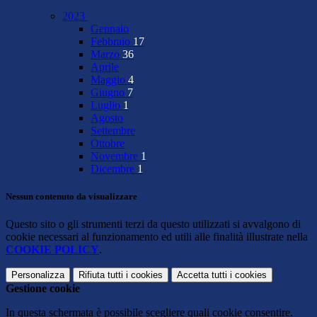
2023
Gennaio
Febbraio
17
Marzo
36
Aprile
Maggio
4
Giugno
7
Luglio
1
Agosto
Settembre
Ottobre
Novembre
1
Dicembre
1
Nessun contenuto da visualizzare
Questo sito o gli strumenti terzi da questo utilizzati si avvalgono di
cookie necessari al funzionamento ed utili alle finalità illustrate nella
COOKIE POLICY
.
Personalizza
Rifiuta tutti
i cookies
Accetta tutti
i cookies
Gestione cookie
In questa schermata è possibile scegliere quali cookie consentire.