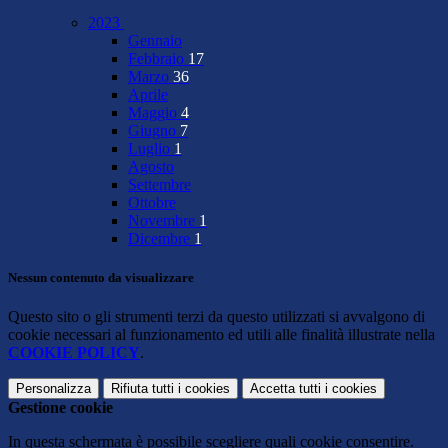
2023
Gennaio
Febbraio
17
Marzo
36
Aprile
Maggio
4
Giugno
7
Luglio
1
Agosto
Settembre
Ottobre
Novembre
1
Dicembre
1
Nessun contenuto da visualizzare
Questo sito o gli strumenti terzi da questo utilizzati si avvalgono di
cookie necessari al funzionamento ed utili alle finalità illustrate nella
COOKIE POLICY
.
Personalizza
Rifiuta tutti
i cookies
Accetta tutti
i cookies
Gestione cookie
In questa schermata è possibile scegliere quali cookie consentire.