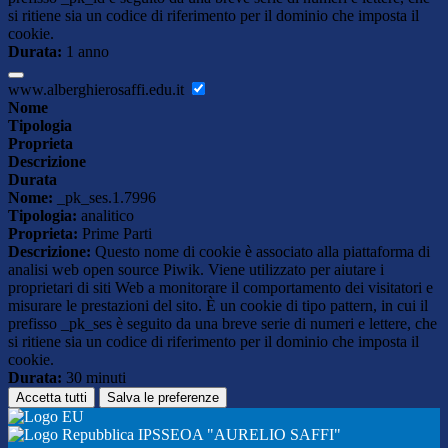
si ritiene sia un codice di riferimento per il dominio che imposta il
cookie.
Durata:
1 anno
www.alberghierosaffi.edu.it
Nome
Tipologia
Proprieta
Descrizione
Durata
Nome:
_pk_ses.1.7996
Tipologia:
analitico
Proprieta:
Prime Parti
Descrizione:
Questo nome di cookie è associato alla piattaforma di
analisi web open source Piwik. Viene utilizzato per aiutare i
proprietari di siti Web a monitorare il comportamento dei visitatori e
misurare le prestazioni del sito. È un cookie di tipo pattern, in cui il
prefisso _pk_ses è seguito da una breve serie di numeri e lettere, che
si ritiene sia un codice di riferimento per il dominio che imposta il
cookie.
Durata:
30 minuti
Accetta tutti
Salva le preferenze
IPSSEOA "AURELIO SAFFI"