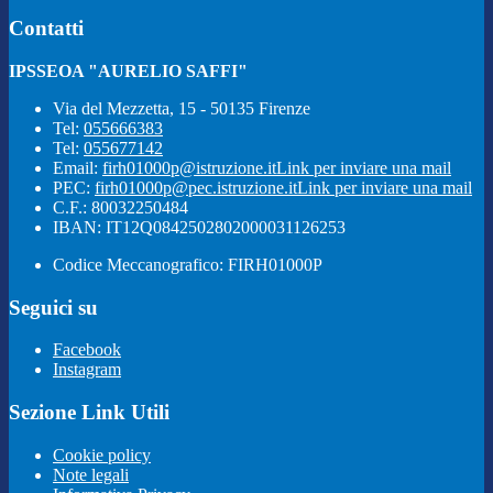
Contatti
IPSSEOA "AURELIO SAFFI"
Via del Mezzetta, 15 - 50135 Firenze
Tel:
055666383
Tel:
055677142
Email:
firh01000p@istruzione.it
Link per inviare una mail
PEC:
firh01000p@pec.istruzione.it
Link per inviare una mail
C.F.: 80032250484
IBAN: IT12Q0842502802000031126253
Codice Meccanografico: FIRH01000P
Seguici su
Facebook
Instagram
Sezione Link Utili
Cookie policy
Note legali