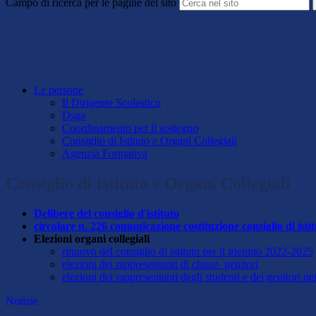
Campo di ricerca per le pagine del sito
Le persone
Il Dirigente Scolastico
Dsga
Coordinamento per il sostegno
Consiglio di Istituto e Organi Collegiali
Agenzia Formativa
Consiglio di Istituto e Organi Collegiali
Delibere del consiglio d'istituto
circolare n. 226 comunicazione costituzione consiglio di isti
Elezioni organi collegiali
rinnovo del consiglio di istituto per il triennio 2022-2025
elezioni dei rappresentanti di classe- genitori
elezioni dei rappresentanti degli studenti e dei genitori n
Notizie