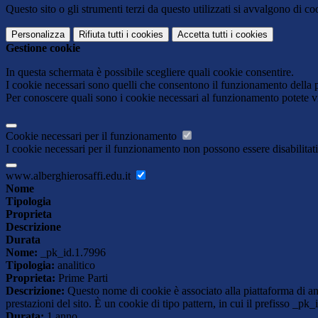
Questo sito o gli strumenti terzi da questo utilizzati si avvalgono di coo
Personalizza
Rifiuta tutti
i cookies
Accetta tutti
i cookies
Gestione cookie
In questa schermata è possibile scegliere quali cookie consentire.
I cookie necessari sono quelli che consentono il funzionamento della pi
Per conoscere quali sono i cookie necessari al funzionamento potete v
Cookie necessari per il funzionamento
I cookie necessari per il funzionamento non possono essere disabilitati.
www.alberghierosaffi.edu.it
Nome
Tipologia
Proprieta
Descrizione
Durata
Nome:
_pk_id.1.7996
Tipologia:
analitico
Proprieta:
Prime Parti
Descrizione:
Questo nome di cookie è associato alla piattaforma di ana
prestazioni del sito. È un cookie di tipo pattern, in cui il prefisso _pk
Durata:
1 anno