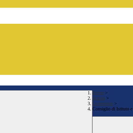
Home
>
Scuola
>
Le persone
>
Consiglio di Istituto 