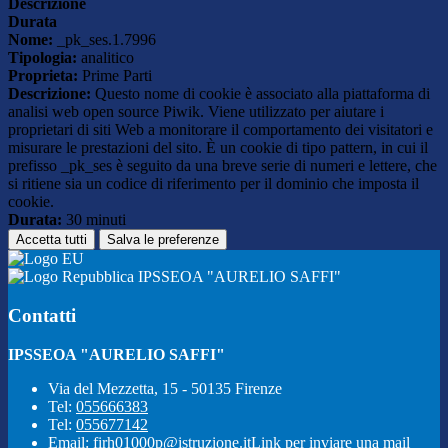
Descrizione
Durata
Nome:
_pk_ses.1.7996
Tipologia:
analitico
Proprieta:
Prime Parti
Descrizione:
Questo nome di cookie è associato alla piattaforma di
analisi web open source Piwik. Viene utilizzato per aiutare i
proprietari di siti Web a monitorare il comportamento dei visitatori e
misurare le prestazioni del sito. È un cookie di tipo pattern, in cui il
prefisso _pk_ses è seguito da una breve serie di numeri e lettere, che
si ritiene sia un codice di riferimento per il dominio che imposta il
cookie.
Durata:
30 minuti
Accetta tutti
Salva le preferenze
IPSSEOA "AURELIO SAFFI"
Contatti
IPSSEOA "AURELIO SAFFI"
Via del Mezzetta, 15 - 50135 Firenze
Tel:
055666383
Tel:
055677142
Email:
firh01000p@istruzione.it
Link per inviare una mail