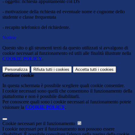
- oggetto: richiesta appuntamento col DS
- motivazione della richiesta ed eventuale nome e cognome dello
studente e classe frequentata
- recapito telefonico del richiedente.
Notizie
Questo sito o gli strumenti terzi da questo utilizzati si avvalgono di
cookie necessari al funzionamento ed utili alle finalità illustrate nella
COOKIE POLICY
.
Personalizza
Rifiuta tutti
i cookies
Accetta tutti
i cookies
Gestione cookie
In questa schermata è possibile scegliere quali cookie consentire.
I cookie necessari sono quelli che consentono il funzionamento della
piattaforma e non è possibile disabilitarli.
Per conoscere quali sono i cookie necessari al funzionamento potete
visionare la
COOKIE POLICY
.
Cookie necessari per il funzionamento
I cookie necessari per il funzionamento non possono essere
disabilitati. È possibile consultare l'elenco nella pagina della cookie