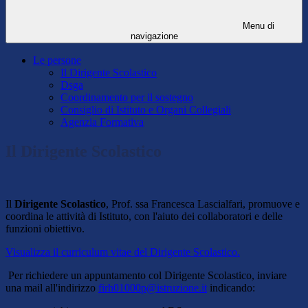
Menu di
navigazione
Le persone
Il Dirigente Scolastico
Dsga
Coordinamento per il sostegno
Consiglio di Istituto e Organi Collegiali
Agenzia Formativa
Il Dirigente Scolastico
Il
Dirigente Scolastico
, Prof. ssa Francesca Lascialfari, promuove e
coordina le attività di Istituto, con l'aiuto dei collaboratori e delle
funzioni obiettivo.
Visualizza il curriculum vitae del Dirigente Scolastico.
Per richiedere un appuntamento col Dirigente Scolastico, inviare
una mail all'indirizzo
firh01000p@istruzione.it
indicando: