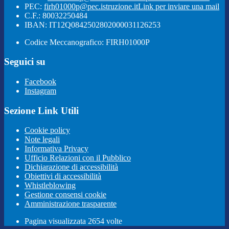
PEC:
firh01000p@pec.istruzione.it
Link per inviare una mail
C.F.: 80032250484
IBAN: IT12Q0842502802000031126253
Codice Meccanografico: FIRH01000P
Seguici su
Facebook
Instagram
Sezione Link Utili
Cookie policy
Note legali
Informativa Privacy
Ufficio Relazioni con il Pubblico
Dichiarazione di accessibilità
Obiettivi di accessibilità
Whistleblowing
Gestione consensi cookie
Amministrazione trasparente
Pagina visualizzata
2654
volte