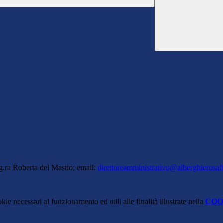
.ra Roberta del Mastio; email:
direttoreamministrativo@alberghierosaff
kie necessari al funzionamento ed utili alle finalità illustrate nella
COO