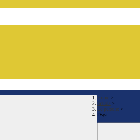
Home
>
Scuola
>
Le persone
>
Dsga