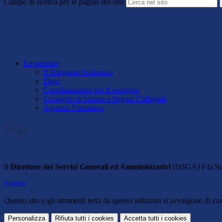
Campo di ricerca per le pagine del sito
Le persone
Il Dirigente Scolastico
Dsga
Coordinamento per il sostegno
Consiglio di Istituto e Organi Collegiali
Agenzia Formativa
Dsga
Il
Direttore dei Servizi Generali ed Amministrativi
(DSGA) è la Sig
Notizie
Questo sito o gli strumenti terzi da questo utilizzati si avvalgono di coo
Personalizza
Rifiuta tutti
i cookies
Accetta tutti
i cookies