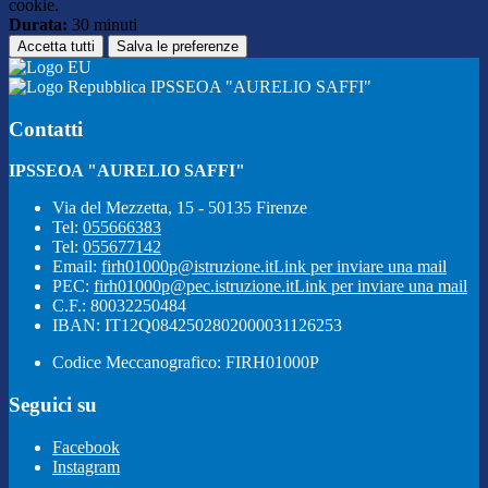
cookie.
Durata:
30 minuti
Accetta tutti
Salva le preferenze
IPSSEOA "AURELIO SAFFI"
Contatti
IPSSEOA "AURELIO SAFFI"
Via del Mezzetta, 15 - 50135 Firenze
Tel:
055666383
Tel:
055677142
Email:
firh01000p@istruzione.it
Link per inviare una mail
PEC:
firh01000p@pec.istruzione.it
Link per inviare una mail
C.F.: 80032250484
IBAN: IT12Q0842502802000031126253
Codice Meccanografico: FIRH01000P
Seguici su
Facebook
Instagram