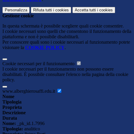
Personalizza
Rifiuta tutti
i cookies
Accetta tutti
i cookies
Gestione cookie
In questa schermata è possibile scegliere quali cookie consentire.
I cookie necessari sono quelli che consentono il funzionamento della
piattaforma e non è possibile disabilitarli.
Per conoscere quali sono i cookie necessari al funzionamento potete
visionare la
COOKIE POLICY
.
Cookie necessari per il funzionamento
I cookie necessari per il funzionamento non possono essere
disabilitati. È possibile consultare l'elenco nella pagina della cookie
policy.
www.alberghierosaffi.edu.it
Nome
Tipologia
Proprieta
Descrizione
Durata
Nome:
_pk_id.1.7996
Tipologia:
analitico