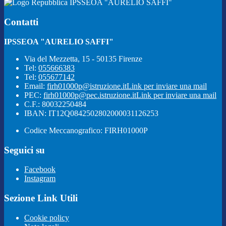
IPSSEOA "AURELIO SAFFI"
Contatti
IPSSEOA "AURELIO SAFFI"
Via del Mezzetta, 15 - 50135 Firenze
Tel:
055666383
Tel:
055677142
Email:
firh01000p@istruzione.it
Link per inviare una mail
PEC:
firh01000p@pec.istruzione.it
Link per inviare una mail
C.F.: 80032250484
IBAN: IT12Q0842502802000031126253
Codice Meccanografico: FIRH01000P
Seguici su
Facebook
Instagram
Sezione Link Utili
Cookie policy