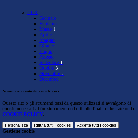
2023
Gennaio
Febbraio
Marzo
1
Aprile
Maggio
Giugno
Luglio
Agosto
Settembre
1
Ottobre
3
Novembre
2
Dicembre
Nessun contenuto da visualizzare
Questo sito o gli strumenti terzi da questo utilizzati si avvalgono di
cookie necessari al funzionamento ed utili alle finalità illustrate nella
COOKIE POLICY
.
Personalizza
Rifiuta tutti
i cookies
Accetta tutti
i cookies
Gestione cookie