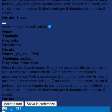
prefisso _pk_id è seguito da una breve serie di numeri e lettere, che
si ritiene sia un codice di riferimento per il dominio che imposta il
cookie.
Durata:
1 anno
www.alberghierosaffi.edu.it
Nome
Tipologia
Proprieta
Descrizione
Durata
Nome:
_pk_ses.1.7996
Tipologia:
analitico
Proprieta:
Prime Parti
Descrizione:
Questo nome di cookie è associato alla piattaforma di
analisi web open source Piwik. Viene utilizzato per aiutare i
proprietari di siti Web a monitorare il comportamento dei visitatori e
misurare le prestazioni del sito. È un cookie di tipo pattern, in cui il
prefisso _pk_ses è seguito da una breve serie di numeri e lettere, che
si ritiene sia un codice di riferimento per il dominio che imposta il
cookie.
Durata:
30 minuti
Accetta tutti
Salva le preferenze