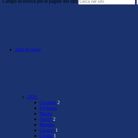
Campo di ricerca per le pagine del sito
Tutte le news
2026
Gennaio
2
Febbraio
Marzo
Aprile
2
Maggio
Giugno
1
Luglio
1