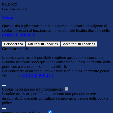
File DOCX
Contatore click: 66
Notizie
Questo sito o gli strumenti terzi da questo utilizzati si avvalgono di
cookie necessari al funzionamento ed utili alle finalità illustrate nella
COOKIE POLICY
.
Personalizza
Rifiuta tutti
i cookies
Accetta tutti
i cookies
Gestione cookie
In questa schermata è possibile scegliere quali cookie consentire.
I cookie necessari sono quelli che consentono il funzionamento della
piattaforma e non è possibile disabilitarli.
Per conoscere quali sono i cookie necessari al funzionamento potete
visionare la
COOKIE POLICY
.
Cookie necessari per il funzionamento
I cookie necessari per il funzionamento non possono essere
disabilitati. È possibile consultare l'elenco nella pagina della cookie
policy.
www.alberghierosaffi.edu.it