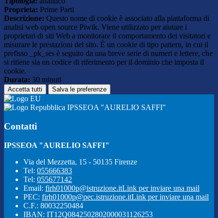
Tipologia:
analitico
Proprieta:
Prime Parti
Descrizione:
Questo nome di cookie è associato alla piattaforma di
analisi web open source Piwik. Viene utilizzato per aiutare i
proprietari di siti Web a monitorare il comportamento dei visitatori e
misurare le prestazioni del sito. È un cookie di tipo pattern, in cui il
prefisso _pk_ses è seguito da una breve serie di numeri e lettere, che
si ritiene sia un codice di riferimento per il dominio che imposta il
cookie.
Durata:
30 minuti
Accetta tutti
Salva le preferenze
IPSSEOA "AURELIO SAFFI"
Contatti
IPSSEOA "AURELIO SAFFI"
Via del Mezzetta, 15 - 50135 Firenze
Tel:
055666383
Tel:
055677142
Email:
firh01000p@istruzione.it
Link per inviare una mail
PEC:
firh01000p@pec.istruzione.it
Link per inviare una mail
C.F.: 80032250484
IBAN: IT12Q0842502802000031126253