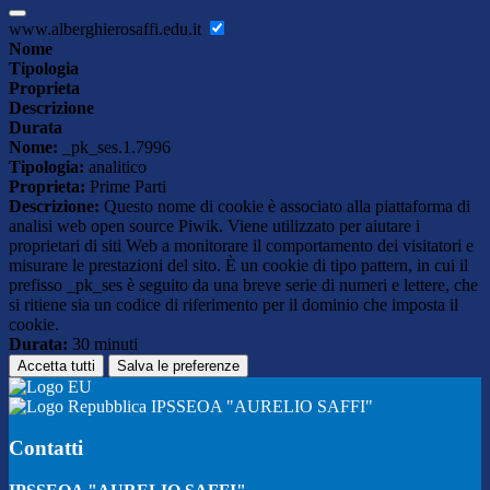
www.alberghierosaffi.edu.it
Nome
Tipologia
Proprieta
Descrizione
Durata
Nome:
_pk_ses.1.7996
Tipologia:
analitico
Proprieta:
Prime Parti
Descrizione:
Questo nome di cookie è associato alla piattaforma di
analisi web open source Piwik. Viene utilizzato per aiutare i
proprietari di siti Web a monitorare il comportamento dei visitatori e
misurare le prestazioni del sito. È un cookie di tipo pattern, in cui il
prefisso _pk_ses è seguito da una breve serie di numeri e lettere, che
si ritiene sia un codice di riferimento per il dominio che imposta il
cookie.
Durata:
30 minuti
Accetta tutti
Salva le preferenze
IPSSEOA "AURELIO SAFFI"
Contatti