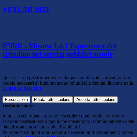
VETLAB 2023
PNRR - Misura 1.4.1 Esperienza del
cittadino nei servizi pubblici scuole
Questo sito o gli strumenti terzi da questo utilizzati si avvalgono di
cookie necessari al funzionamento ed utili alle finalità illustrate nella
COOKIE POLICY
.
Personalizza
Rifiuta tutti
i cookies
Accetta tutti
i cookies
Gestione cookie
In questa schermata è possibile scegliere quali cookie consentire.
I cookie necessari sono quelli che consentono il funzionamento della
piattaforma e non è possibile disabilitarli.
Per conoscere quali sono i cookie necessari al funzionamento potete