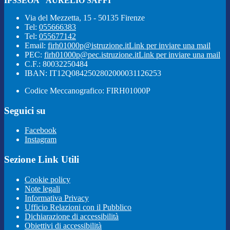
IPSSEOA "AURELIO SAFFI"
Via del Mezzetta, 15 - 50135 Firenze
Tel:
055666383
Tel:
055677142
Email:
firh01000p@istruzione.it
Link per inviare una mail
PEC:
firh01000p@pec.istruzione.it
Link per inviare una mail
C.F.: 80032250484
IBAN: IT12Q0842502802000031126253
Codice Meccanografico: FIRH01000P
Seguici su
Facebook
Instagram
Sezione Link Utili
Cookie policy
Note legali
Informativa Privacy
Ufficio Relazioni con il Pubblico
Dichiarazione di accessibilità
Obiettivi di accessibilità