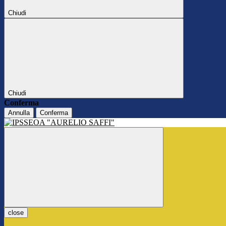
Chiudi
Chiudi
Conferma
Annulla
Conferma
close