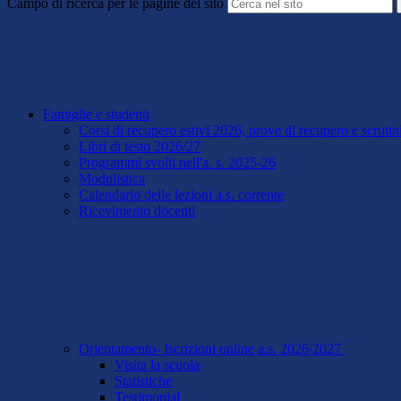
Campo di ricerca per le pagine del sito
Famiglie e studenti
Corsi di recupero estivi 2026, prove di recupero e scrutin
Libri di testo 2026/27
Programmi svolti nell'a. s. 2025-26
Modulistica
Calendario delle lezioni a.s. corrente
Ricevimento docenti
Orientamento- Iscrizioni online a.s. 2026/2027
Visita la scuola
Statistiche
Testimonial