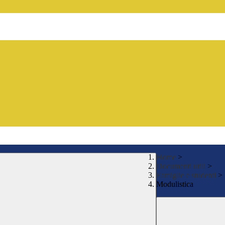
Home
>
Documenti utili
>
Famiglie e studenti
>
Modulistica