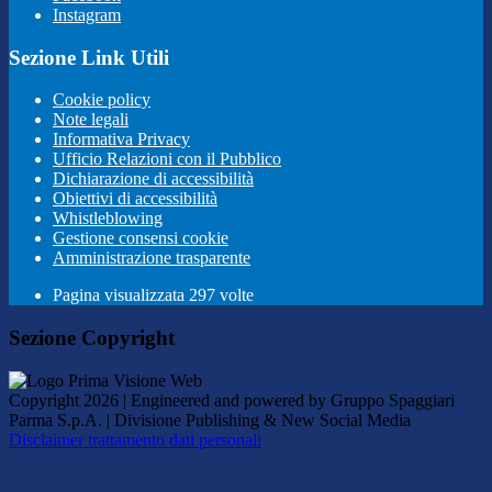
Instagram
Sezione Link Utili
Cookie policy
Note legali
Informativa Privacy
Ufficio Relazioni con il Pubblico
Dichiarazione di accessibilità
Obiettivi di accessibilità
Whistleblowing
Gestione consensi cookie
Amministrazione trasparente
Pagina visualizzata
297
volte
Sezione Copyright
Copyright 2026 | Engineered and powered by Gruppo Spaggiari
Parma S.p.A. | Divisione Publishing & New Social Media
Disclaimer trattamento dati personali