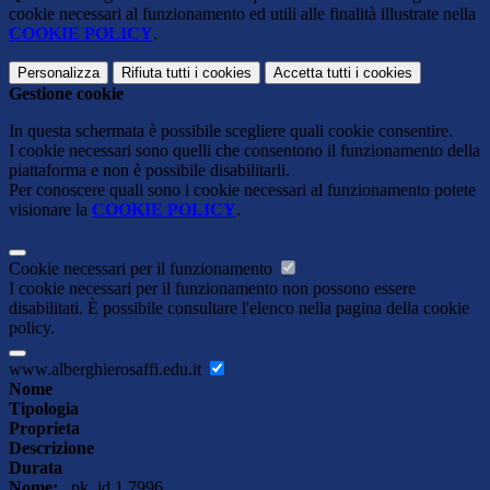
cookie necessari al funzionamento ed utili alle finalità illustrate nella
COOKIE POLICY
.
Personalizza
Rifiuta tutti
i cookies
Accetta tutti
i cookies
Gestione cookie
In questa schermata è possibile scegliere quali cookie consentire.
I cookie necessari sono quelli che consentono il funzionamento della
piattaforma e non è possibile disabilitarli.
Per conoscere quali sono i cookie necessari al funzionamento potete
visionare la
COOKIE POLICY
.
Cookie necessari per il funzionamento
I cookie necessari per il funzionamento non possono essere
disabilitati. È possibile consultare l'elenco nella pagina della cookie
policy.
www.alberghierosaffi.edu.it
Nome
Tipologia
Proprieta
Descrizione
Durata
Nome:
_pk_id.1.7996