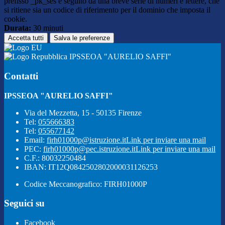
prefisso _pk_ses è seguito da una breve serie di numeri e lettere, che
si ritiene sia un codice di riferimento per il dominio che imposta il
cookie.
Durata:
30 minuti
Accetta tutti
Salva le preferenze
IPSSEOA "AURELIO SAFFI"
Contatti
IPSSEOA "AURELIO SAFFI"
Via del Mezzetta, 15 - 50135 Firenze
Tel:
055666383
Tel:
055677142
Email:
firh01000p@istruzione.it
Link per inviare una mail
PEC:
firh01000p@pec.istruzione.it
Link per inviare una mail
C.F.: 80032250484
IBAN: IT12Q0842502802000031126253
Codice Meccanografico: FIRH01000P
Seguici su
Facebook