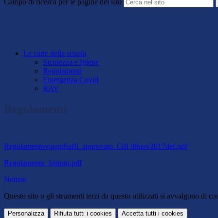
Campo di ricerca per le pagine del sito
Le carte della scuola
Sicurezza e Igiene
Regolamenti
Emergenza Covid
RAV
Regolamenti
RegolamentoviaggiSaffi_approvato_CdI 08nov2017def.pdf
Regolamento_Istituto.pdf
Notizie
Questo sito o gli strumenti terzi da questo utilizzati si avvalgono di coo
Personalizza
Rifiuta tutti
i cookies
Accetta tutti
i cookies