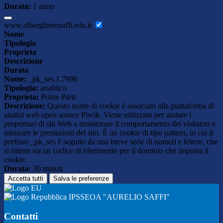
Durata:
1 anno
www.alberghierosaffi.edu.it
Nome
Tipologia
Proprieta
Descrizione
Durata
Nome:
_pk_ses.1.7996
Tipologia:
analitico
Proprieta:
Prime Parti
Descrizione:
Questo nome di cookie è associato alla piattaforma di
analisi web open source Piwik. Viene utilizzato per aiutare i
proprietari di siti Web a monitorare il comportamento dei visitatori e
misurare le prestazioni del sito. È un cookie di tipo pattern, in cui il
prefisso _pk_ses è seguito da una breve serie di numeri e lettere, che
si ritiene sia un codice di riferimento per il dominio che imposta il
cookie.
Durata:
30 minuti
Accetta tutti
Salva le preferenze
IPSSEOA "AURELIO SAFFI"
Contatti