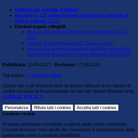
Delibere del consiglio d'istituto
circolare n. 226 comunicazione costituzione consiglio di
istituto triennio 22-25
Elezioni organi collegiali
rinnovo del consiglio di istituto per il triennio 2022-
2025
elezioni dei rappresentanti di classe- genitori
elezioni dei rappresentanti degli studenti e dei genitori
nei consigli di classe per l’anno scolastico 2022/2023
Pubblicato:
23-08-2023 -
Revisione:
17-09-2024
Tag pagina:
Consigli di istituto
Questo sito o gli strumenti terzi da questo utilizzati si avvalgono di
cookie necessari al funzionamento ed utili alle finalità illustrate nella
COOKIE POLICY
.
Personalizza
Rifiuta tutti
i cookies
Accetta tutti
i cookies
Gestione cookie
In questa schermata è possibile scegliere quali cookie consentire.
I cookie necessari sono quelli che consentono il funzionamento della
piattaforma e non è possibile disabilitarli.