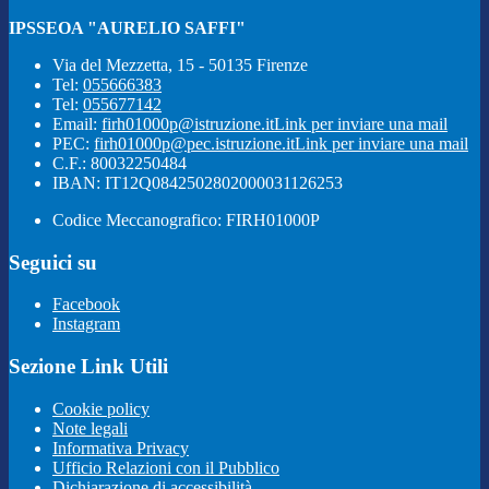
IPSSEOA "AURELIO SAFFI"
Via del Mezzetta, 15 - 50135 Firenze
Tel:
055666383
Tel:
055677142
Email:
firh01000p@istruzione.it
Link per inviare una mail
PEC:
firh01000p@pec.istruzione.it
Link per inviare una mail
C.F.: 80032250484
IBAN: IT12Q0842502802000031126253
Codice Meccanografico: FIRH01000P
Seguici su
Facebook
Instagram
Sezione Link Utili
Cookie policy
Note legali
Informativa Privacy
Ufficio Relazioni con il Pubblico
Dichiarazione di accessibilità