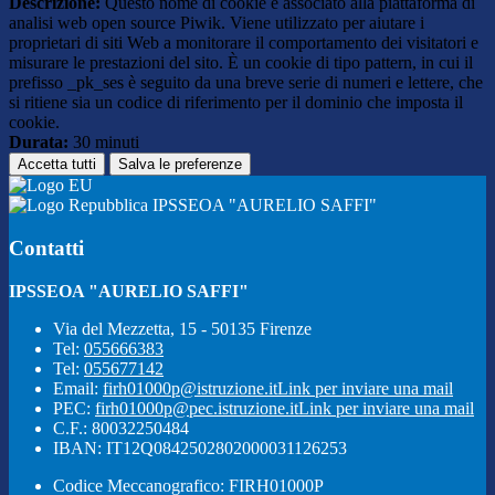
Descrizione:
Questo nome di cookie è associato alla piattaforma di
analisi web open source Piwik. Viene utilizzato per aiutare i
proprietari di siti Web a monitorare il comportamento dei visitatori e
misurare le prestazioni del sito. È un cookie di tipo pattern, in cui il
prefisso _pk_ses è seguito da una breve serie di numeri e lettere, che
si ritiene sia un codice di riferimento per il dominio che imposta il
cookie.
Durata:
30 minuti
Accetta tutti
Salva le preferenze
IPSSEOA "AURELIO SAFFI"
Contatti
IPSSEOA "AURELIO SAFFI"
Via del Mezzetta, 15 - 50135 Firenze
Tel:
055666383
Tel:
055677142
Email:
firh01000p@istruzione.it
Link per inviare una mail
PEC:
firh01000p@pec.istruzione.it
Link per inviare una mail
C.F.: 80032250484
IBAN: IT12Q0842502802000031126253
Codice Meccanografico: FIRH01000P