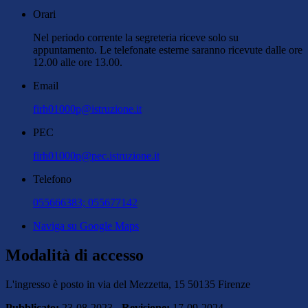
Orari
Nel periodo corrente la segreteria riceve solo su
appuntamento. Le telefonate esterne saranno ricevute dalle ore
12.00 alle ore 13.00.
Email
firh01000p@istruzione.it
PEC
firh01000p@pec.istruzione.it
Telefono
055666383; 055677142
Naviga su Google Maps
Modalità di accesso
L'ingresso è posto in via del Mezzetta, 15 50135 Firenze
Pubblicato:
23-08-2023 -
Revisione:
17-09-2024