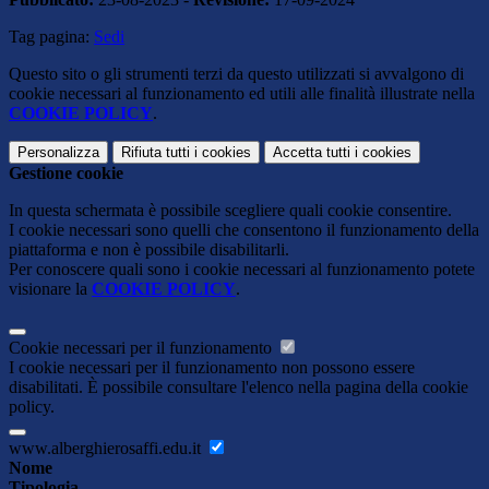
Tag pagina:
Sedi
Questo sito o gli strumenti terzi da questo utilizzati si avvalgono di
cookie necessari al funzionamento ed utili alle finalità illustrate nella
COOKIE POLICY
.
Personalizza
Rifiuta tutti
i cookies
Accetta tutti
i cookies
Gestione cookie
In questa schermata è possibile scegliere quali cookie consentire.
I cookie necessari sono quelli che consentono il funzionamento della
piattaforma e non è possibile disabilitarli.
Per conoscere quali sono i cookie necessari al funzionamento potete
visionare la
COOKIE POLICY
.
Cookie necessari per il funzionamento
I cookie necessari per il funzionamento non possono essere
disabilitati. È possibile consultare l'elenco nella pagina della cookie
policy.
www.alberghierosaffi.edu.it
Nome
Tipologia