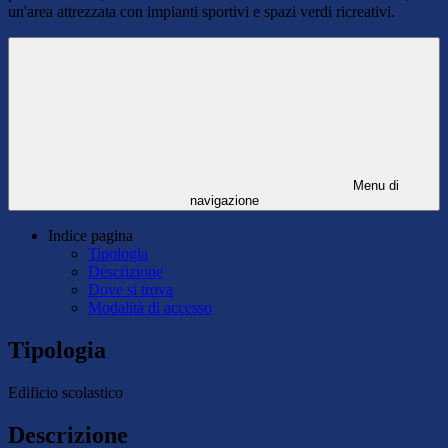
un'area attrezzata con impianti sportivi e spazi verdi ricreativi.
Menu di
navigazione
Indice pagina
Tipologia
Descrizione
Dove si trova
Modalità di accesso
Tipologia
Edificio scolastico
Descrizione