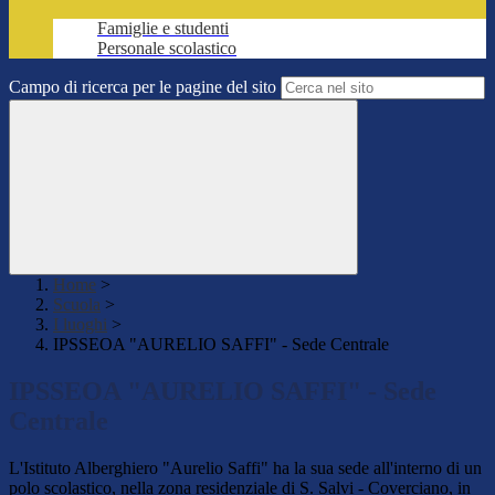
Famiglie e studenti
Personale scolastico
Campo di ricerca per le pagine del sito
Home
>
Scuola
>
I luoghi
>
IPSSEOA "AURELIO SAFFI" - Sede Centrale
IPSSEOA "AURELIO SAFFI" - Sede
Centrale
L'Istituto Alberghiero "Aurelio Saffi" ha la sua sede all'interno di un
polo scolastico, nella zona residenziale di S. Salvi - Coverciano, in