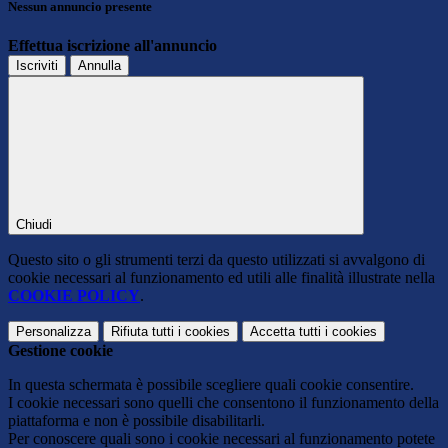
Nessun annuncio presente
Effettua iscrizione all'annuncio
Iscriviti
Annulla
Chiudi
Questo sito o gli strumenti terzi da questo utilizzati si avvalgono di
cookie necessari al funzionamento ed utili alle finalità illustrate nella
COOKIE POLICY
.
Personalizza
Rifiuta tutti
i cookies
Accetta tutti
i cookies
Gestione cookie
In questa schermata è possibile scegliere quali cookie consentire.
I cookie necessari sono quelli che consentono il funzionamento della
piattaforma e non è possibile disabilitarli.
Per conoscere quali sono i cookie necessari al funzionamento potete