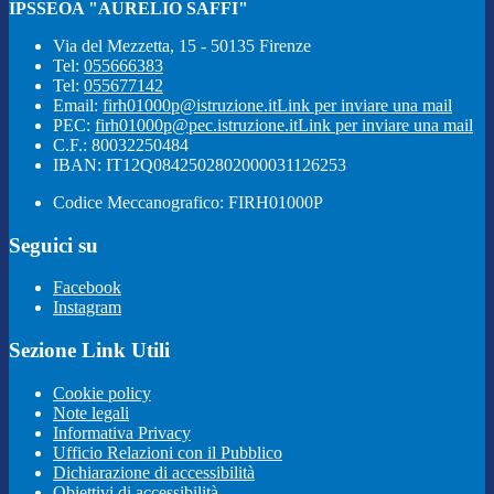
IPSSEOA "AURELIO SAFFI"
Via del Mezzetta, 15 - 50135 Firenze
Tel:
055666383
Tel:
055677142
Email:
firh01000p@istruzione.it
Link per inviare una mail
PEC:
firh01000p@pec.istruzione.it
Link per inviare una mail
C.F.: 80032250484
IBAN: IT12Q0842502802000031126253
Codice Meccanografico: FIRH01000P
Seguici su
Facebook
Instagram
Sezione Link Utili
Cookie policy
Note legali
Informativa Privacy
Ufficio Relazioni con il Pubblico
Dichiarazione di accessibilità
Obiettivi di accessibilità