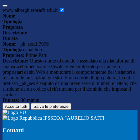
www.alberghierosaffi.edu.it
Nome
Tipologia
Proprieta
Descrizione
Durata
Nome:
_pk_ses.1.7996
Tipologia:
analitico
Proprieta:
Prime Parti
Descrizione:
Questo nome di cookie è associato alla piattaforma di
analisi web open source Piwik. Viene utilizzato per aiutare i
proprietari di siti Web a monitorare il comportamento dei visitatori e
misurare le prestazioni del sito. È un cookie di tipo pattern, in cui il
prefisso _pk_ses è seguito da una breve serie di numeri e lettere, che
si ritiene sia un codice di riferimento per il dominio che imposta il
cookie.
Durata:
30 minuti
Accetta tutti
Salva le preferenze
IPSSEOA "AURELIO SAFFI"
Contatti