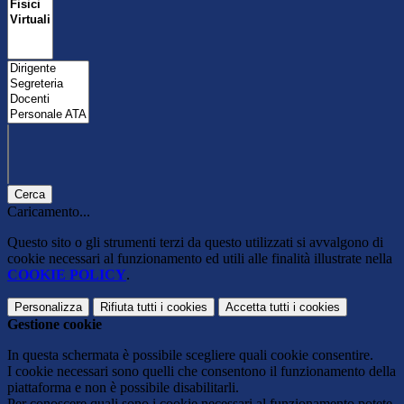
Cerca
Caricamento...
Questo sito o gli strumenti terzi da questo utilizzati si avvalgono di
cookie necessari al funzionamento ed utili alle finalità illustrate nella
COOKIE POLICY
.
Personalizza
Rifiuta tutti
i cookies
Accetta tutti
i cookies
Gestione cookie
In questa schermata è possibile scegliere quali cookie consentire.
I cookie necessari sono quelli che consentono il funzionamento della
piattaforma e non è possibile disabilitarli.
Per conoscere quali sono i cookie necessari al funzionamento potete