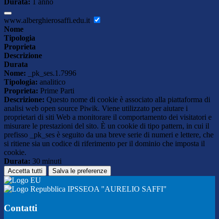
Durata:
1 anno
www.alberghierosaffi.edu.it
Nome
Tipologia
Proprieta
Descrizione
Durata
Nome:
_pk_ses.1.7996
Tipologia:
analitico
Proprieta:
Prime Parti
Descrizione:
Questo nome di cookie è associato alla piattaforma di
analisi web open source Piwik. Viene utilizzato per aiutare i
proprietari di siti Web a monitorare il comportamento dei visitatori e
misurare le prestazioni del sito. È un cookie di tipo pattern, in cui il
prefisso _pk_ses è seguito da una breve serie di numeri e lettere, che
si ritiene sia un codice di riferimento per il dominio che imposta il
cookie.
Durata:
30 minuti
Accetta tutti
Salva le preferenze
IPSSEOA "AURELIO SAFFI"
Contatti