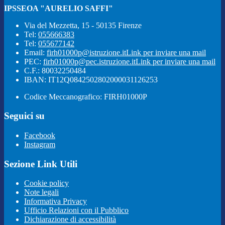
IPSSEOA "AURELIO SAFFI"
Via del Mezzetta, 15 - 50135 Firenze
Tel:
055666383
Tel:
055677142
Email:
firh01000p@istruzione.it
Link per inviare una mail
PEC:
firh01000p@pec.istruzione.it
Link per inviare una mail
C.F.: 80032250484
IBAN: IT12Q0842502802000031126253
Codice Meccanografico: FIRH01000P
Seguici su
Facebook
Instagram
Sezione Link Utili
Cookie policy
Note legali
Informativa Privacy
Ufficio Relazioni con il Pubblico
Dichiarazione di accessibilità