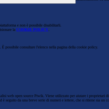
attaforma e non è possibile disabilitarli.
isionare la
COOKIE POLICY
.
 È possibile consultare l'elenco nella pagina della cookie policy.
lisi web open source Piwik. Viene utilizzato per aiutare i proprietari di
_id è seguito da una breve serie di numeri e lettere, che si ritiene sia un 