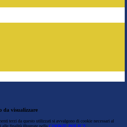
 da visualizzare
menti terzi da questo utilizzati si avvalgono di cookie necessari al
alle finalità illustrate nella
COOKIE POLICY
.