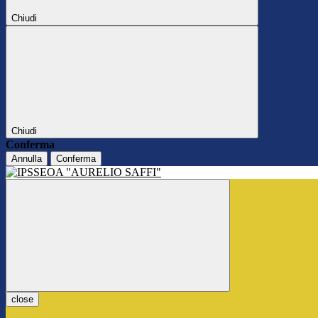
Chiudi
Chiudi
Conferma
Annulla
Conferma
close