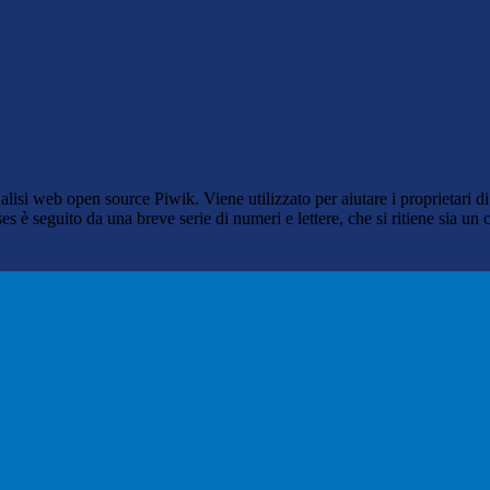
lisi web open source Piwik. Viene utilizzato per aiutare i proprietari di
_ses è seguito da una breve serie di numeri e lettere, che si ritiene sia un