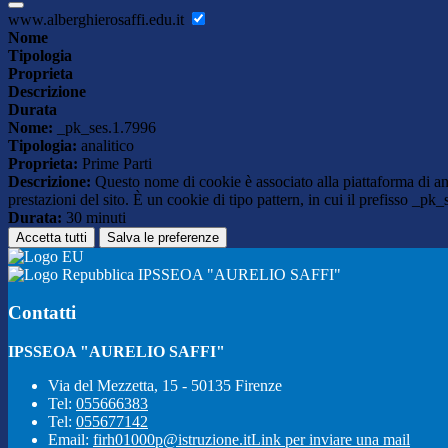
www.alberghierosaffi.edu.it
Nome
Tipologia
Proprieta
Descrizione
Durata
Nome:
_pk_ses.1.7996
Tipologia:
analitico
Proprieta:
Prime Parti
Descrizione:
Questo nome di cookie è associato alla piattaforma di ana
prestazioni del sito. È un cookie di tipo pattern, in cui il prefisso _pk
Durata:
30 minuti
Accetta tutti
Salva le preferenze
IPSSEOA "AURELIO SAFFI"
Contatti
IPSSEOA "AURELIO SAFFI"
Via del Mezzetta, 15 - 50135 Firenze
Tel:
055666383
Tel:
055677142
Email:
firh01000p@istruzione.it
Link per inviare una mail