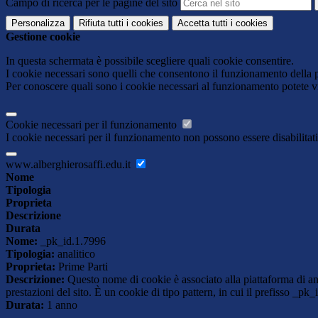
Campo di ricerca per le pagine del sito
Personalizza
Rifiuta tutti
i cookies
Accetta tutti
i cookies
Gestione cookie
In questa schermata è possibile scegliere quali cookie consentire.
I cookie necessari sono quelli che consentono il funzionamento della pi
Per conoscere quali sono i cookie necessari al funzionamento potete v
Cookie necessari per il funzionamento
I cookie necessari per il funzionamento non possono essere disabilitati.
www.alberghierosaffi.edu.it
Nome
Tipologia
Proprieta
Descrizione
Durata
Nome:
_pk_id.1.7996
Tipologia:
analitico
Proprieta:
Prime Parti
Descrizione:
Questo nome di cookie è associato alla piattaforma di ana
prestazioni del sito. È un cookie di tipo pattern, in cui il prefisso _pk
Durata:
1 anno