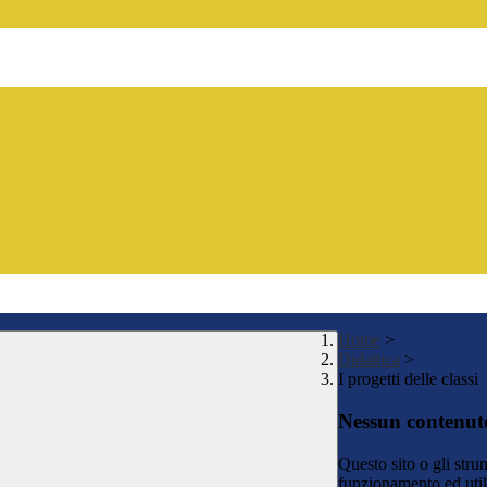
Home
>
Didattica
>
I progetti delle classi
Nessun contenuto
Questo sito o gli stru
funzionamento ed utili 