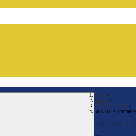
Home
>
Servizi
>
Percorsi di studio
>
Sala, Bar e Sommelle
Sala, Bar e 