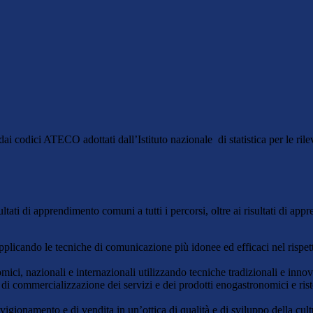
e dai codici ATECO adottati dall’Istituto nazionale di statistica per le ril
i di apprendimento comuni a tutti i percorsi, oltre ai risultati di appren
 applicando le tecniche di comunicazione più idonee ed efficaci nel rispetto
mici, nazionali e internazionali utilizzando tecniche tradizionali e innov
e di commercializzazione dei servizi e dei prodotti enogastronomici e r
vigionamento e di vendita in un’ottica di qualità e di sviluppo della cul