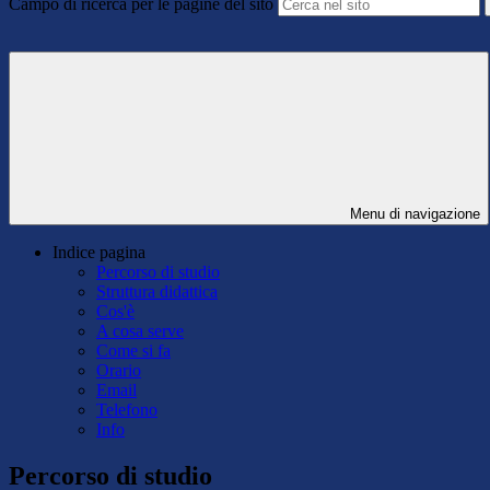
Campo di ricerca per le pagine del sito
Menu di navigazione
Indice pagina
Percorso di studio
Struttura didattica
Cos'è
A cosa serve
Come si fa
Orario
Email
Telefono
Info
Percorso di studio