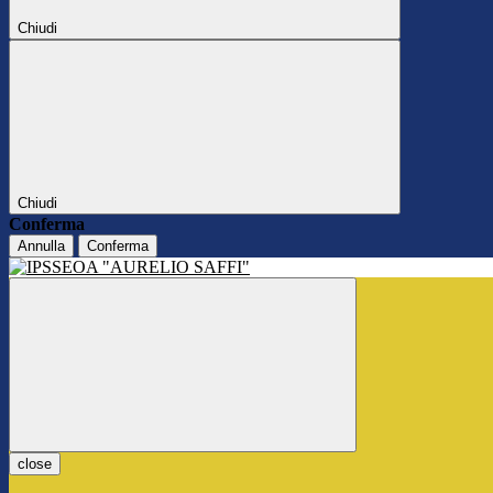
Chiudi
Chiudi
Conferma
Annulla
Conferma
close