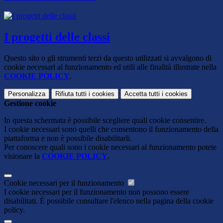
I progetti delle classi
Questo sito o gli strumenti terzi da questo utilizzati si avvalgono di
cookie necessari al funzionamento ed utili alle finalità illustrate nella
COOKIE POLICY
.
Personalizza
Rifiuta tutti
i cookies
Accetta tutti
i cookies
Gestione cookie
In questa schermata è possibile scegliere quali cookie consentire.
I cookie necessari sono quelli che consentono il funzionamento della
piattaforma e non è possibile disabilitarli.
Per conoscere quali sono i cookie necessari al funzionamento potete
visionare la
COOKIE POLICY
.
Cookie necessari per il funzionamento
I cookie necessari per il funzionamento non possono essere
disabilitati. È possibile consultare l'elenco nella pagina della cookie
policy.