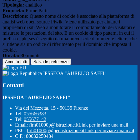
Tipologia:
analitico
Proprieta:
Prime Parti
Descrizione:
Questo nome di cookie è associato alla piattaforma di
analisi web open source Piwik. Viene utilizzato per aiutare i
proprietari di siti Web a monitorare il comportamento dei visitatori e
misurare le prestazioni del sito. È un cookie di tipo pattern, in cui il
prefisso _pk_ses è seguito da una breve serie di numeri e lettere, che
si ritiene sia un codice di riferimento per il dominio che imposta il
cookie.
Durata:
30 minuti
Accetta tutti
Salva le preferenze
IPSSEOA "AURELIO SAFFI"
Contatti
IPSSEOA "AURELIO SAFFI"
Via del Mezzetta, 15 - 50135 Firenze
Tel:
055666383
Tel:
055677142
Email:
firh01000p@istruzione.it
Link per inviare una mail
PEC:
firh01000p@pec.istruzione.it
Link per inviare una mail
C.F.: 80032250484