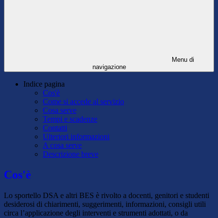
Menu di
navigazione
Indice pagina
Cos'è
Come si accede al servizio
Cosa serve
Tempi e scadenze
Contatti
Ulteriori informazioni
A cosa serve
Descrizione breve
Cos'è
Lo sportello DSA e altri BES è rivolto a docenti, genitori e studenti
desiderosi di chiarimenti, suggerimenti, informazioni, consigli utili
circa l’applicazione degli interventi e strumenti adottati, o da