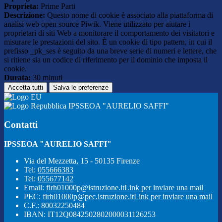
Proprieta:
Prime Parti
Descrizione:
Questo nome di cookie è associato alla piattaforma di
analisi web open source Piwik. Viene utilizzato per aiutare i
proprietari di siti Web a monitorare il comportamento dei visitatori e
misurare le prestazioni del sito. È un cookie di tipo pattern, in cui il
prefisso _pk_ses è seguito da una breve serie di numeri e lettere, che
si ritiene sia un codice di riferimento per il dominio che imposta il
cookie.
Durata:
30 minuti
Accetta tutti
Salva le preferenze
IPSSEOA "AURELIO SAFFI"
Contatti
IPSSEOA "AURELIO SAFFI"
Via del Mezzetta, 15 - 50135 Firenze
Tel:
055666383
Tel:
055677142
Email:
firh01000p@istruzione.it
Link per inviare una mail
PEC:
firh01000p@pec.istruzione.it
Link per inviare una mail
C.F.: 80032250484
IBAN: IT12Q0842502802000031126253