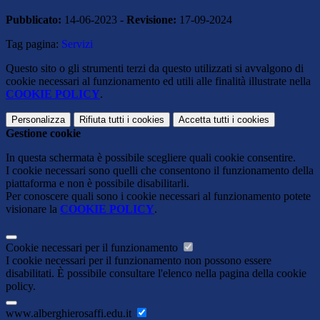
Pubblicato:
14-06-2023 -
Revisione:
17-09-2024
Tag pagina:
Servizi
Questo sito o gli strumenti terzi da questo utilizzati si avvalgono di
cookie necessari al funzionamento ed utili alle finalità illustrate nella
COOKIE POLICY
.
Personalizza
Rifiuta tutti
i cookies
Accetta tutti
i cookies
Gestione cookie
In questa schermata è possibile scegliere quali cookie consentire.
I cookie necessari sono quelli che consentono il funzionamento della
piattaforma e non è possibile disabilitarli.
Per conoscere quali sono i cookie necessari al funzionamento potete
visionare la
COOKIE POLICY
.
Cookie necessari per il funzionamento
I cookie necessari per il funzionamento non possono essere
disabilitati. È possibile consultare l'elenco nella pagina della cookie
policy.
www.alberghierosaffi.edu.it