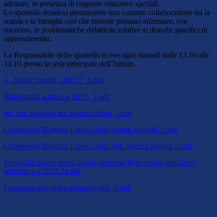
adottare, in presenza di esigenze educative speciali.
Lo sportello desidera promuovere una costante collaborazione tra la
scuola e la famiglia così che insieme possano affrontare, con
successo, le problematiche didattiche relative ai disturbi specifici di
apprendimento.
La Responsabile dello sportello riceve ogni
martedì dalle 13.10 alle
14.10
presso la sede principale dell’Istituto.
3 - Egidio Freddi_180317_1.pdf
Bibliografia adozione 2019 _1.pdf
bk_fare quadrato ma essere cerchio_1.pdf
Compendio Illustrato Linee Guida Alunni Adottati_1.pdf
Compendio Illustrato Linee Guida Min_Fuori Famiglia_1.pdf
Protocollo buone prassi scuole superiori Rete scuola-adozione-
territorio a.s.2023-24.pdf
Language-and-older-adopted-child_1.pdf