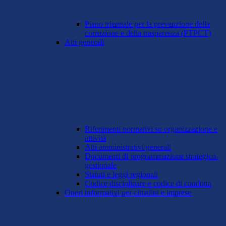
Piano triennale per la prevenzione della
corruzione e della trasparenza (PTPCT)
Atti generali
Riferimenti normativi su organizzazione e
attività
Atti amministrativi generali
Documenti di programmazione strategico-
gestionale
Statuti e leggi regionali
Codice disciplinare e codice di condotta
Oneri informativi per cittadini e imprese