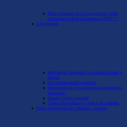
Piano triennale per la prevenzione della
corruzione e della trasparenza (PTPCT)
Atti generali
Riferimenti normativi su organizzazione e
attività
Atti amministrativi generali
Documenti di programmazione strategico-
gestionale
Statuti e leggi regionali
Codice disciplinare e codice di condotta
Oneri informativi per cittadini e imprese