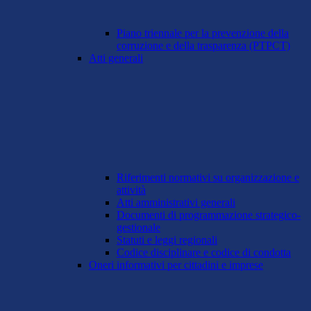
Piano triennale per la prevenzione della
corruzione e della trasparenza (PTPCT)
Atti generali
Riferimenti normativi su organizzazione e
attività
Atti amministrativi generali
Documenti di programmazione strategico-
gestionale
Statuti e leggi regionali
Codice disciplinare e codice di condotta
Oneri informativi per cittadini e imprese