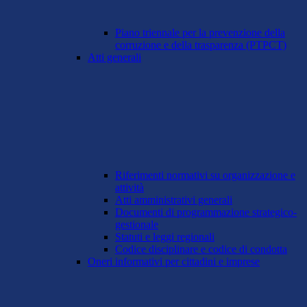
Piano triennale per la prevenzione della
corruzione e della trasparenza (PTPCT)
Atti generali
Riferimenti normativi su organizzazione e
attività
Atti amministrativi generali
Documenti di programmazione strategico-
gestionale
Statuti e leggi regionali
Codice disciplinare e codice di condotta
Oneri informativi per cittadini e imprese