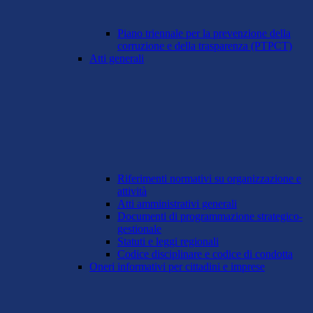
Piano triennale per la prevenzione della
corruzione e della trasparenza (PTPCT)
Atti generali
Riferimenti normativi su organizzazione e
attività
Atti amministrativi generali
Documenti di programmazione strategico-
gestionale
Statuti e leggi regionali
Codice disciplinare e codice di condotta
Oneri informativi per cittadini e imprese