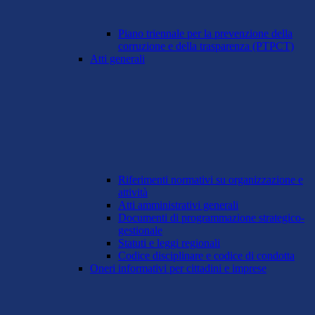
Piano triennale per la prevenzione della
corruzione e della trasparenza (PTPCT)
Atti generali
Riferimenti normativi su organizzazione e
attività
Atti amministrativi generali
Documenti di programmazione strategico-
gestionale
Statuti e leggi regionali
Codice disciplinare e codice di condotta
Oneri informativi per cittadini e imprese