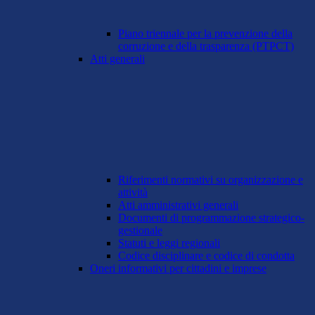
Piano triennale per la prevenzione della
corruzione e della trasparenza (PTPCT)
Atti generali
Riferimenti normativi su organizzazione e
attività
Atti amministrativi generali
Documenti di programmazione strategico-
gestionale
Statuti e leggi regionali
Codice disciplinare e codice di condotta
Oneri informativi per cittadini e imprese