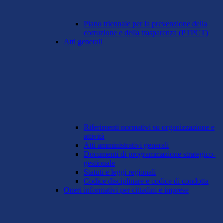
Piano triennale per la prevenzione della
corruzione e della trasparenza (PTPCT)
Atti generali
Riferimenti normativi su organizzazione e
attività
Atti amministrativi generali
Documenti di programmazione strategico-
gestionale
Statuti e leggi regionali
Codice disciplinare e codice di condotta
Oneri informativi per cittadini e imprese