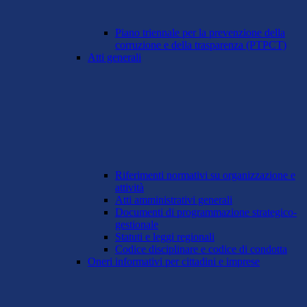
Piano triennale per la prevenzione della
corruzione e della trasparenza (PTPCT)
Atti generali
Riferimenti normativi su organizzazione e
attività
Atti amministrativi generali
Documenti di programmazione strategico-
gestionale
Statuti e leggi regionali
Codice disciplinare e codice di condotta
Oneri informativi per cittadini e imprese