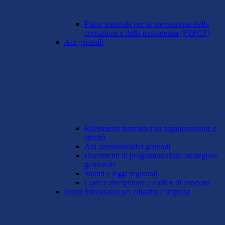
Piano triennale per la prevenzione della
corruzione e della trasparenza (PTPCT)
Atti generali
Riferimenti normativi su organizzazione e
attività
Atti amministrativi generali
Documenti di programmazione strategico-
gestionale
Statuti e leggi regionali
Codice disciplinare e codice di condotta
Oneri informativi per cittadini e imprese