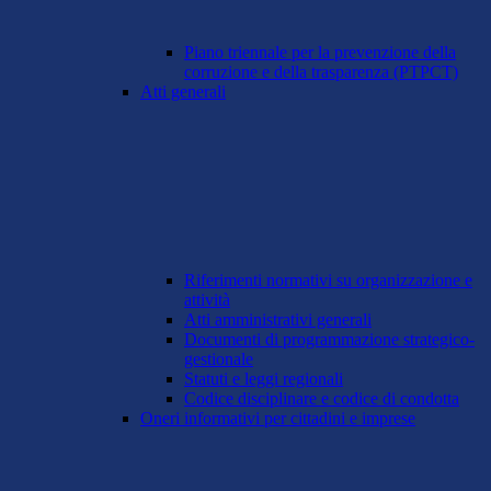
Piano triennale per la prevenzione della
corruzione e della trasparenza (PTPCT)
Atti generali
Riferimenti normativi su organizzazione e
attività
Atti amministrativi generali
Documenti di programmazione strategico-
gestionale
Statuti e leggi regionali
Codice disciplinare e codice di condotta
Oneri informativi per cittadini e imprese