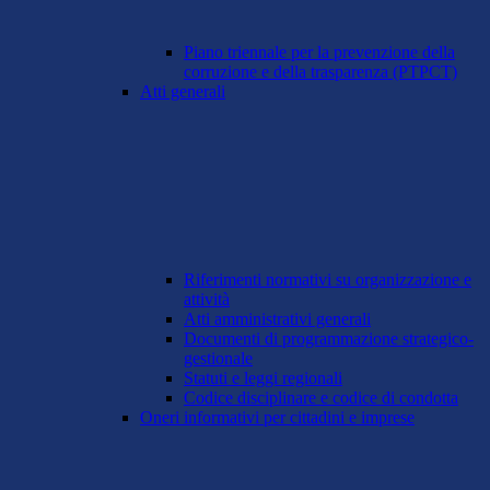
Piano triennale per la prevenzione della
corruzione e della trasparenza (PTPCT)
Atti generali
Riferimenti normativi su organizzazione e
attività
Atti amministrativi generali
Documenti di programmazione strategico-
gestionale
Statuti e leggi regionali
Codice disciplinare e codice di condotta
Oneri informativi per cittadini e imprese