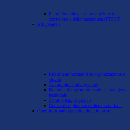
Piano triennale per la prevenzione della
corruzione e della trasparenza (PTPCT)
Atti generali
Riferimenti normativi su organizzazione e
attività
Atti amministrativi generali
Documenti di programmazione strategico-
gestionale
Statuti e leggi regionali
Codice disciplinare e codice di condotta
Oneri informativi per cittadini e imprese