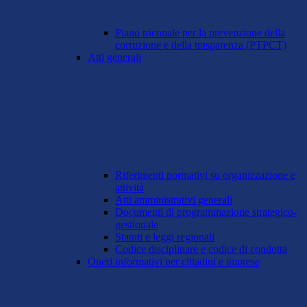
Piano triennale per la prevenzione della
corruzione e della trasparenza (PTPCT)
Atti generali
Riferimenti normativi su organizzazione e
attività
Atti amministrativi generali
Documenti di programmazione strategico-
gestionale
Statuti e leggi regionali
Codice disciplinare e codice di condotta
Oneri informativi per cittadini e imprese