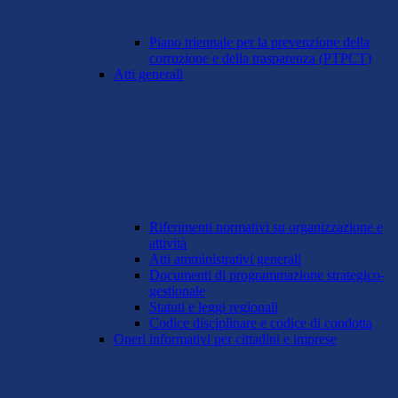
Piano triennale per la prevenzione della
corruzione e della trasparenza (PTPCT)
Atti generali
Riferimenti normativi su organizzazione e
attività
Atti amministrativi generali
Documenti di programmazione strategico-
gestionale
Statuti e leggi regionali
Codice disciplinare e codice di condotta
Oneri informativi per cittadini e imprese