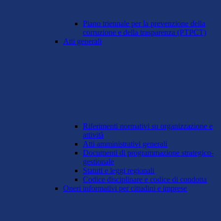
Piano triennale per la prevenzione della
corruzione e della trasparenza (PTPCT)
Atti generali
Riferimenti normativi su organizzazione e
attività
Atti amministrativi generali
Documenti di programmazione strategico-
gestionale
Statuti e leggi regionali
Codice disciplinare e codice di condotta
Oneri informativi per cittadini e imprese