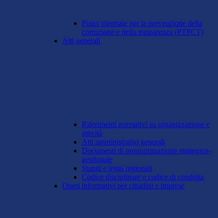
Piano triennale per la prevenzione della
corruzione e della trasparenza (PTPCT)
Atti generali
Riferimenti normativi su organizzazione e
attività
Atti amministrativi generali
Documenti di programmazione strategico-
gestionale
Statuti e leggi regionali
Codice disciplinare e codice di condotta
Oneri informativi per cittadini e imprese